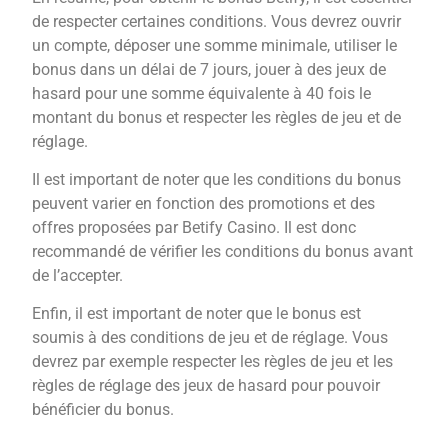
de respecter certaines conditions. Vous devrez ouvrir
un compte, déposer une somme minimale, utiliser le
bonus dans un délai de 7 jours, jouer à des jeux de
hasard pour une somme équivalente à 40 fois le
montant du bonus et respecter les règles de jeu et de
réglage.
Il est important de noter que les conditions du bonus
peuvent varier en fonction des promotions et des
offres proposées par Betify Casino. Il est donc
recommandé de vérifier les conditions du bonus avant
de l’accepter.
Enfin, il est important de noter que le bonus est
soumis à des conditions de jeu et de réglage. Vous
devrez par exemple respecter les règles de jeu et les
règles de réglage des jeux de hasard pour pouvoir
bénéficier du bonus.