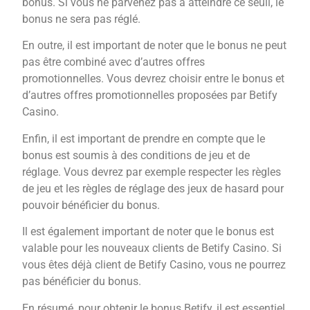
bonus. Si vous ne parvenez pas à atteindre ce seuil, le
bonus ne sera pas réglé.
En outre, il est important de noter que le bonus ne peut
pas être combiné avec d’autres offres
promotionnelles. Vous devrez choisir entre le bonus et
d’autres offres promotionnelles proposées par Betify
Casino.
Enfin, il est important de prendre en compte que le
bonus est soumis à des conditions de jeu et de
réglage. Vous devrez par exemple respecter les règles
de jeu et les règles de réglage des jeux de hasard pour
pouvoir bénéficier du bonus.
Il est également important de noter que le bonus est
valable pour les nouveaux clients de Betify Casino. Si
vous êtes déjà client de Betify Casino, vous ne pourrez
pas bénéficier du bonus.
En résumé, pour obtenir le bonus Betify, il est essentiel