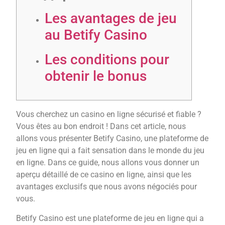
Les avantages de jeu
au Betify Casino
Les conditions pour
obtenir le bonus
Vous cherchez un casino en ligne sécurisé et fiable ?
Vous êtes au bon endroit ! Dans cet article, nous
allons vous présenter Betify Casino, une plateforme de
jeu en ligne qui a fait sensation dans le monde du jeu
en ligne. Dans ce guide, nous allons vous donner un
aperçu détaillé de ce casino en ligne, ainsi que les
avantages exclusifs que nous avons négociés pour
vous.
Betify Casino est une plateforme de jeu en ligne qui a